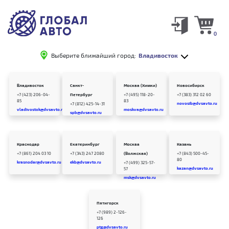
0
Выберите ближайший город:
Владивосток
Владивосток
Санкт-
Москва (Химки)
Новосибирск
+7 (423) 206-04-
Петербург
+7 (495) 118-20-
+7 (383) 312 02 60
85
83
novosib@dvsavto.ru
+7 (812) 425-14-31
vladivostok@dvsavto.ru
moskva@dvsavto.ru
spb@dvsavto.ru
Краснодар
Екатеринбург
Москва
Казань
+7 (861) 204 03 10
+7 (343) 247 2080
(Волжская)
+7 (843) 500-45-
80
krasnodar@dvsavto.ru
ekb@dvsavto.ru
+7 (499) 325-57-
kazan@dvsavto.ru
57
msk@dvsavto.ru
Пятигорск
+7 (989) 2-126-
126
ptg@dvsavto.ru