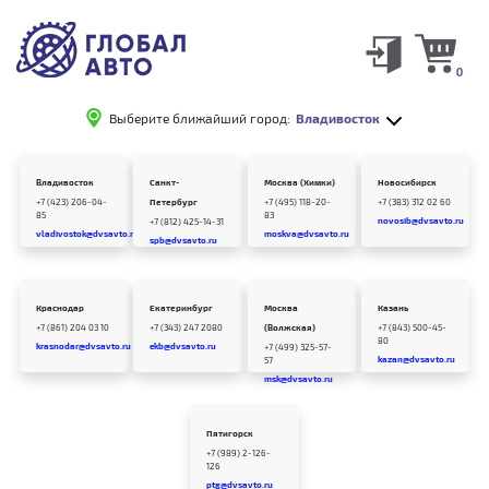
0
Выберите ближайший город:
Владивосток
Владивосток
Санкт-
Москва (Химки)
Новосибирск
+7 (423) 206-04-
Петербург
+7 (495) 118-20-
+7 (383) 312 02 60
85
83
novosib@dvsavto.ru
+7 (812) 425-14-31
vladivostok@dvsavto.ru
moskva@dvsavto.ru
spb@dvsavto.ru
Краснодар
Екатеринбург
Москва
Казань
+7 (861) 204 03 10
+7 (343) 247 2080
(Волжская)
+7 (843) 500-45-
80
krasnodar@dvsavto.ru
ekb@dvsavto.ru
+7 (499) 325-57-
kazan@dvsavto.ru
57
msk@dvsavto.ru
Пятигорск
+7 (989) 2-126-
126
ptg@dvsavto.ru