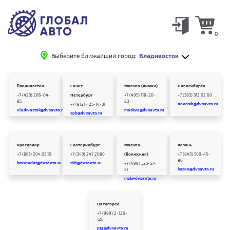
0
Выберите ближайший город:
Владивосток
Владивосток
Санкт-
Москва (Химки)
Новосибирск
+7 (423) 206-04-
Петербург
+7 (495) 118-20-
+7 (383) 312 02 60
85
83
novosib@dvsavto.ru
+7 (812) 425-14-31
vladivostok@dvsavto.ru
moskva@dvsavto.ru
spb@dvsavto.ru
Краснодар
Екатеринбург
Москва
Казань
+7 (861) 204 03 10
+7 (343) 247 2080
(Волжская)
+7 (843) 500-45-
80
krasnodar@dvsavto.ru
ekb@dvsavto.ru
+7 (499) 325-57-
kazan@dvsavto.ru
57
msk@dvsavto.ru
Пятигорск
+7 (989) 2-126-
126
ptg@dvsavto.ru