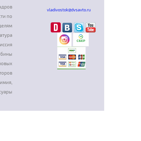
ндров
vladivostok@dvsavto.ru
ти по
делям
атура
иссия
рбины
новых
торов
химия,
суары