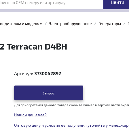
Поиск по OEM номеру или артикулу
зводителям и моделям
Электрооборудование
Генераторы
2 Terracan D4BH
Артикул:
3730042892
Запрос
Для приобретения данного товара смените филиал в верхней части экра
Нашли дешевле?
Оптовую цену и условия ее получения уточнйте у менеджер