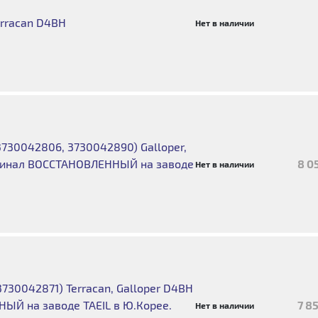
erracan D4BH
Нет в наличии
3730042806, 3730042890) Galloper,
игинал ВОССТАНОВЛЕННЫЙ на заводе
8 0
Нет в наличии
я
730042871) Terracan, Galloper D4BH
ЫЙ на заводе TAEIL в Ю.Корее.
7 8
Нет в наличии