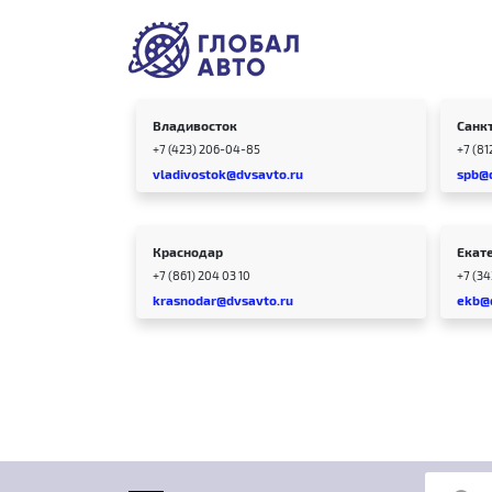
Владивосток
Санк
+7 (423) 206-04-85
+7 (81
vladivostok@dvsavto.ru
spb@
Краснодар
Екат
+7 (861) 204 03 10
+7 (3
krasnodar@dvsavto.ru
ekb@