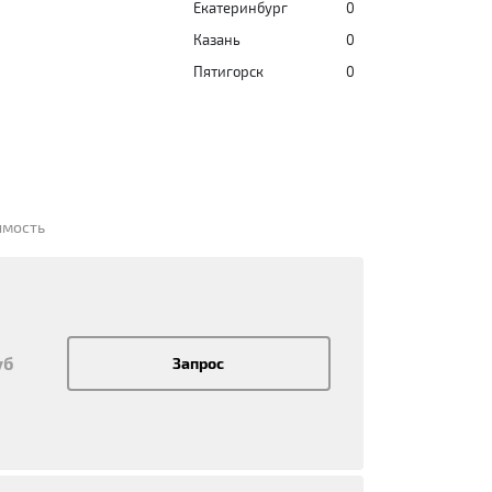
Екатеринбург
0
Казань
0
Пятигорск
0
имость
уб
Запрос