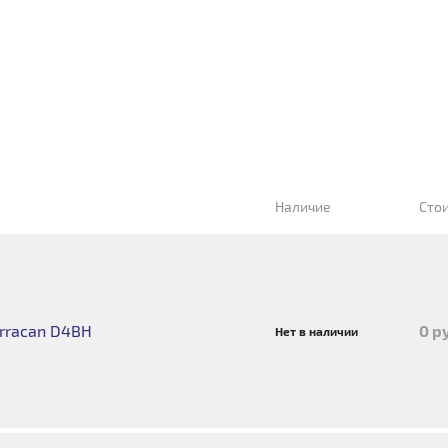
Наличие
Сто
erracan D4BH
0 р
Нет в наличии