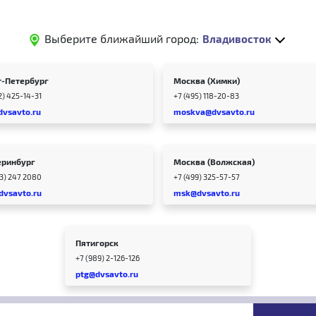
Выберите ближайший город:
Владивосток
т-Петербург
Москва (Химки)
2) 425-14-31
+7 (495) 118-20-83
dvsavto.ru
moskva@dvsavto.ru
еринбург
Москва (Волжская)
43) 247 2080
+7 (499) 325-57-57
dvsavto.ru
msk@dvsavto.ru
Пятигорск
+7 (989) 2-126-126
ptg@dvsavto.ru