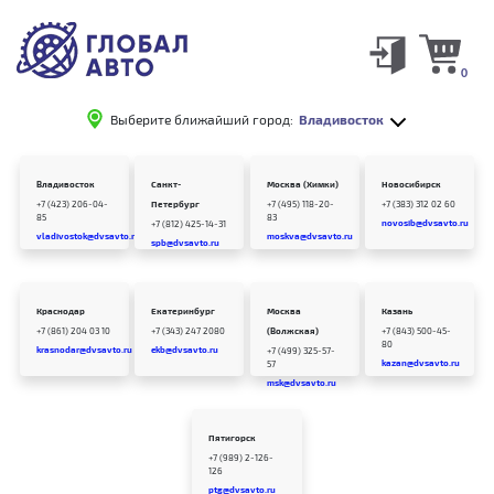
0
Выберите ближайший город:
Владивосток
Владивосток
Санкт-
Москва (Химки)
Новосибирск
+7 (423) 206-04-
Петербург
+7 (495) 118-20-
+7 (383) 312 02 60
85
83
novosib@dvsavto.ru
+7 (812) 425-14-31
vladivostok@dvsavto.ru
moskva@dvsavto.ru
spb@dvsavto.ru
Краснодар
Екатеринбург
Москва
Казань
+7 (861) 204 03 10
+7 (343) 247 2080
(Волжская)
+7 (843) 500-45-
80
krasnodar@dvsavto.ru
ekb@dvsavto.ru
+7 (499) 325-57-
kazan@dvsavto.ru
57
msk@dvsavto.ru
Пятигорск
+7 (989) 2-126-
126
ptg@dvsavto.ru