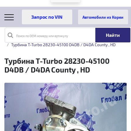
Автомобили из Кореи
Поиск по OEM номеру или артикулу
Главная
Каталог товаров
Турбины
Турбины T-Turbo
Турбина T-Turbo 28230-45100 D4DB / D4DA County , HD
Турбина T-Turbo 28230-45100
D4DB / D4DA County , HD