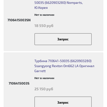
5003S (6620903280) Nomparts,
Ю.Корея
Нет в наличии
7106415003SN
18 550 руб
Запрос
Турбина 710641-5003S (6620903280)
Ssangyong Rexton Om662 LA Оригинал
Garrett
Нет в наличии
7106415003S
25 150 руб
Запрос