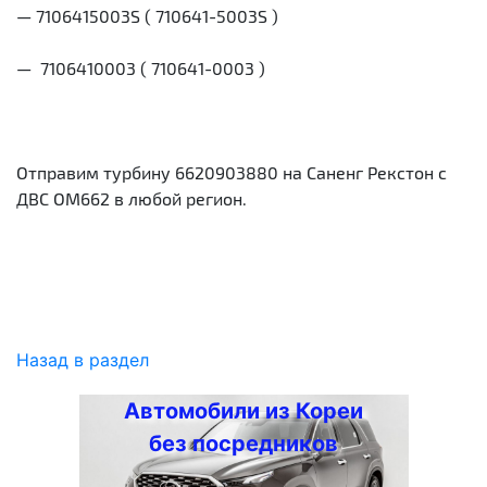
— 7106415003S ( 710641-5003S )
— 7106410003 ( 710641-0003 )
Отправим турбину 6620903880 на Саненг Рекстон с
ДВС ОМ662 в любой регион.
Назад в раздел
Автомобили из Кореи
без посредников