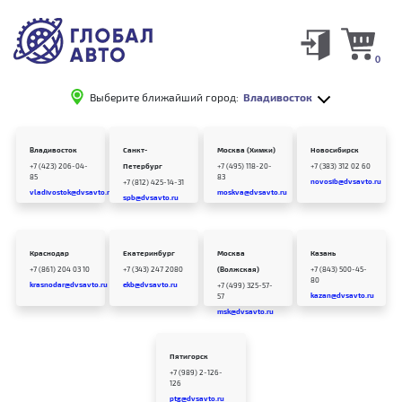
0
Выберите ближайший город:
Владивосток
Владивосток
Санкт-
Москва (Химки)
Новосибирск
+7 (423) 206-04-
Петербург
+7 (495) 118-20-
+7 (383) 312 02 60
85
83
novosib@dvsavto.ru
+7 (812) 425-14-31
vladivostok@dvsavto.ru
moskva@dvsavto.ru
spb@dvsavto.ru
Краснодар
Екатеринбург
Москва
Казань
+7 (861) 204 03 10
+7 (343) 247 2080
(Волжская)
+7 (843) 500-45-
80
krasnodar@dvsavto.ru
ekb@dvsavto.ru
+7 (499) 325-57-
kazan@dvsavto.ru
57
msk@dvsavto.ru
Пятигорск
+7 (989) 2-126-
126
ptg@dvsavto.ru