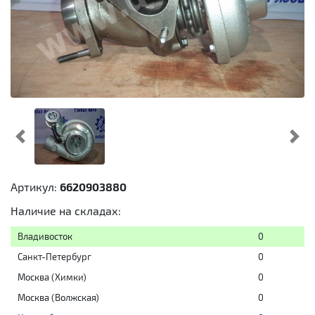
Предыдущий
Cл
Артикул:
6620903880
Наличие на складах:
Владивосток
0
Санкт-Петербург
0
Москва (Химки)
0
Москва (Волжская)
0