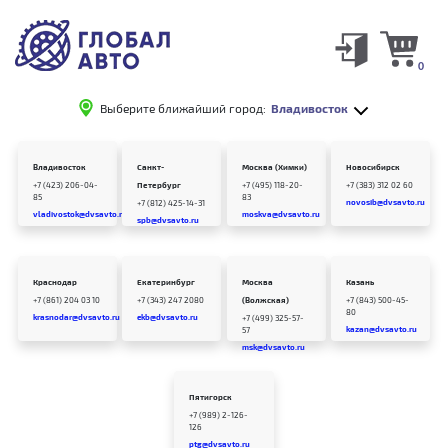
0
Выберите ближайший город:
Владивосток
Владивосток
Санкт-
Москва (Химки)
Новосибирск
+7 (423) 206-04-
Петербург
+7 (495) 118-20-
+7 (383) 312 02 60
85
83
novosib@dvsavto.ru
+7 (812) 425-14-31
vladivostok@dvsavto.ru
moskva@dvsavto.ru
spb@dvsavto.ru
Краснодар
Екатеринбург
Москва
Казань
+7 (861) 204 03 10
+7 (343) 247 2080
(Волжская)
+7 (843) 500-45-
80
krasnodar@dvsavto.ru
ekb@dvsavto.ru
+7 (499) 325-57-
kazan@dvsavto.ru
57
msk@dvsavto.ru
Пятигорск
+7 (989) 2-126-
126
ptg@dvsavto.ru