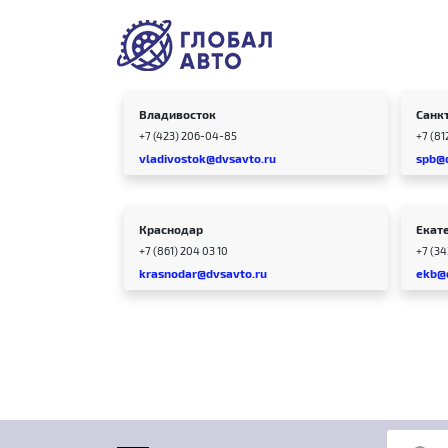
Владивосток
Санк
+7 (423) 206-04-85
+7 (81
vladivostok@dvsavto.ru
spb@
Краснодар
Екат
+7 (861) 204 03 10
+7 (3
krasnodar@dvsavto.ru
ekb@