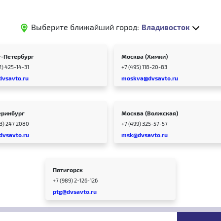
Выберите ближайший город:
Владивосток
т-Петербург
Москва (Химки)
2) 425-14-31
+7 (495) 118-20-83
dvsavto.ru
moskva@dvsavto.ru
еринбург
Москва (Волжская)
43) 247 2080
+7 (499) 325-57-57
dvsavto.ru
msk@dvsavto.ru
Пятигорск
+7 (989) 2-126-126
ptg@dvsavto.ru