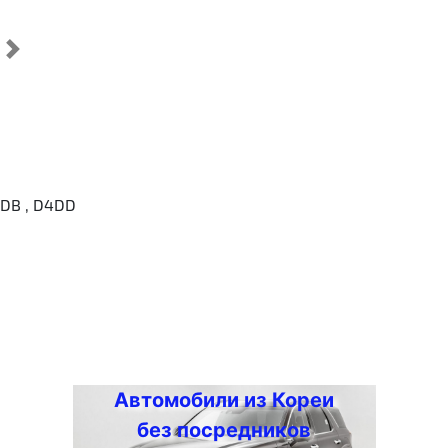
Cледующий
DB , D4DD
Автомобили из Кореи
без посредников