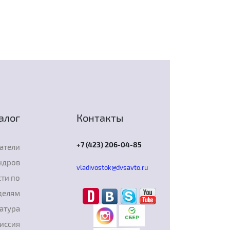
алог
Контакты
+7 (423) 206-04-85
атели
ндров
vladivostok@dvsavto.ru
ти по
делям
атура
иссия