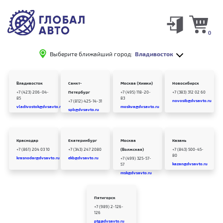
0
Выберите ближайший город:
Владивосток
Владивосток
Санкт-
Москва (Химки)
Новосибирск
+7 (423) 206-04-
Петербург
+7 (495) 118-20-
+7 (383) 312 02 60
85
83
novosib@dvsavto.ru
+7 (812) 425-14-31
vladivostok@dvsavto.ru
moskva@dvsavto.ru
spb@dvsavto.ru
Краснодар
Екатеринбург
Москва
Казань
+7 (861) 204 03 10
+7 (343) 247 2080
(Волжская)
+7 (843) 500-45-
80
krasnodar@dvsavto.ru
ekb@dvsavto.ru
+7 (499) 325-57-
kazan@dvsavto.ru
57
msk@dvsavto.ru
Пятигорск
+7 (989) 2-126-
126
ptg@dvsavto.ru