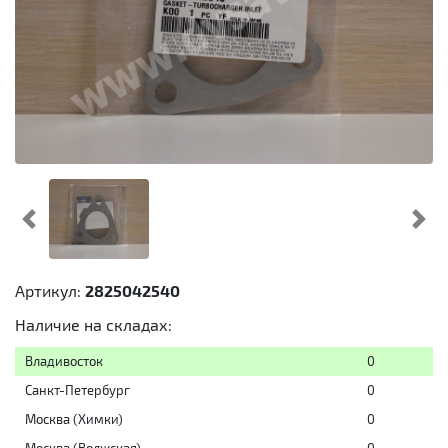
Предыдущий
Cл
Артикул:
2825042540
Наличие на складах:
Владивосток
0
Санкт-Петербург
0
Москва (Химки)
0
Москва (Волжская)
0