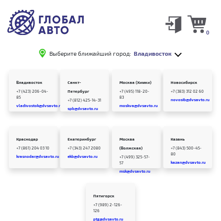
0
Выберите ближайший город:
Владивосток
Владивосток
Санкт-
Москва (Химки)
Новосибирск
+7 (423) 206-04-
Петербург
+7 (495) 118-20-
+7 (383) 312 02 60
85
83
novosib@dvsavto.ru
+7 (812) 425-14-31
vladivostok@dvsavto.ru
moskva@dvsavto.ru
spb@dvsavto.ru
Краснодар
Екатеринбург
Москва
Казань
+7 (861) 204 03 10
+7 (343) 247 2080
(Волжская)
+7 (843) 500-45-
80
krasnodar@dvsavto.ru
ekb@dvsavto.ru
+7 (499) 325-57-
kazan@dvsavto.ru
57
msk@dvsavto.ru
Пятигорск
+7 (989) 2-126-
126
ptg@dvsavto.ru