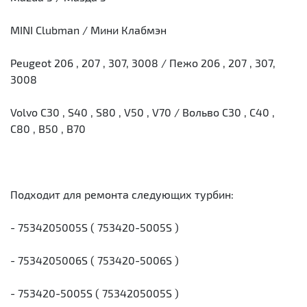
MINI Clubman / Мини Клабмэн
Peugeot 206 , 207 , 307, 3008 / Пежо 206 , 207 , 307,
3008
Volvo C30 , S40 , S80 , V50 , V70 / Вольво С30 , С40 ,
С80 , В50 , В70
Подходит для ремонта следующих турбин:
- 7534205005S ( 753420-5005S )
- 7534205006S ( 753420-5006S )
- 753420-5005S ( 7534205005S )