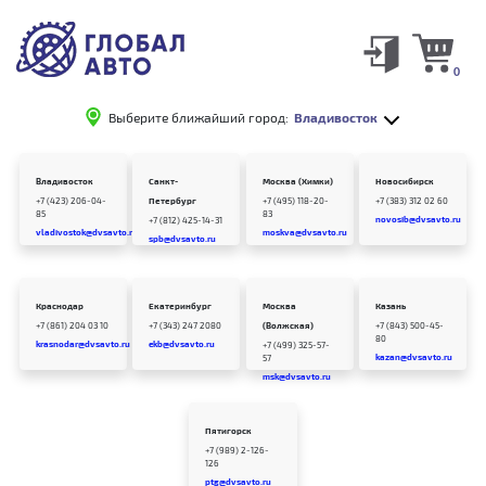
0
Выберите ближайший город:
Владивосток
Владивосток
Санкт-
Москва (Химки)
Новосибирск
+7 (423) 206-04-
Петербург
+7 (495) 118-20-
+7 (383) 312 02 60
85
83
novosib@dvsavto.ru
+7 (812) 425-14-31
vladivostok@dvsavto.ru
moskva@dvsavto.ru
spb@dvsavto.ru
Краснодар
Екатеринбург
Москва
Казань
+7 (861) 204 03 10
+7 (343) 247 2080
(Волжская)
+7 (843) 500-45-
80
krasnodar@dvsavto.ru
ekb@dvsavto.ru
+7 (499) 325-57-
kazan@dvsavto.ru
57
msk@dvsavto.ru
Пятигорск
+7 (989) 2-126-
126
ptg@dvsavto.ru