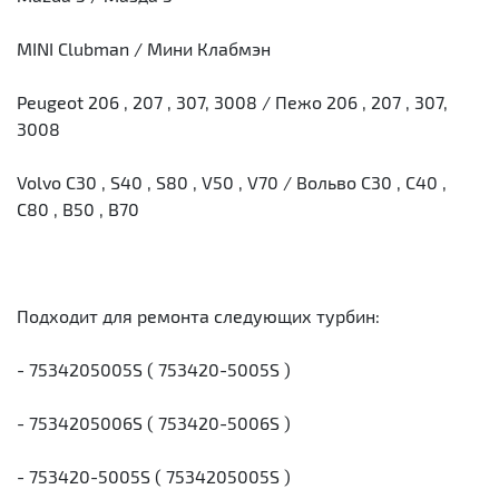
MINI Clubman / Мини Клабмэн
Peugeot 206 , 207 , 307, 3008 / Пежо 206 , 207 , 307,
3008
Volvo C30 , S40 , S80 , V50 , V70 / Вольво С30 , С40 ,
С80 , В50 , В70
Подходит для ремонта следующих турбин:
- 7534205005S ( 753420-5005S )
- 7534205006S ( 753420-5006S )
- 753420-5005S ( 7534205005S )