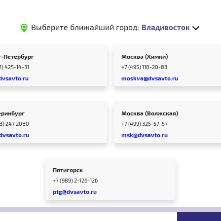
Выберите ближайший город:
Владивосток
т-Петербург
Москва (Химки)
2) 425-14-31
+7 (495) 118-20-83
dvsavto.ru
moskva@dvsavto.ru
еринбург
Москва (Волжская)
43) 247 2080
+7 (499) 325-57-57
dvsavto.ru
msk@dvsavto.ru
Пятигорск
+7 (989) 2-126-126
ptg@dvsavto.ru