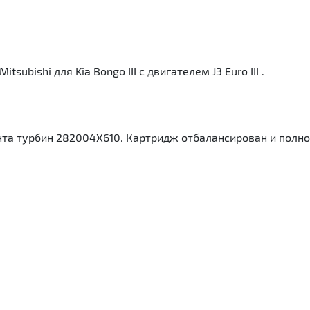
ubishi для Kia Bongo III с двигателем J3 Euro III .
а турбин 282004X610. Картридж отбалансирован и полнос