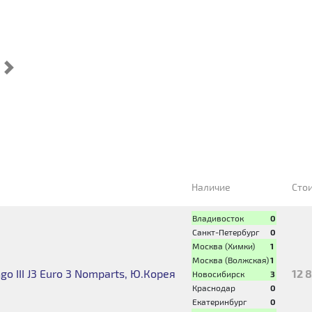
Cледующий
Наличие
Сто
Владивосток
0
Санкт-Петербург
0
Москва (Химки)
1
Москва (Волжская)
1
o III J3 Euro 3 Nomparts, Ю.Корея
12 
Новосибирск
3
Краснодар
0
Екатеринбург
0