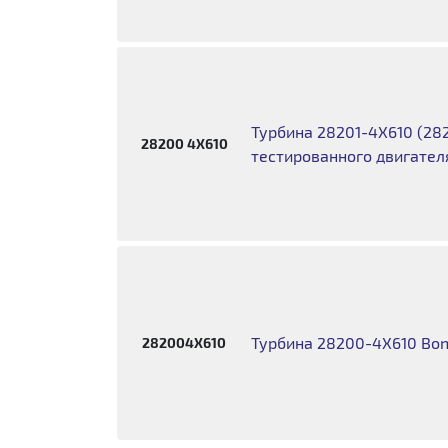
Турбина 28201-4X610 (282
28200 4X610
тестированного двигателя
Турбина 28200-4Х610 Bongo
282004X610