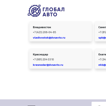
Владивосток
Санк
+7 (423) 206-04-85
+7 (81
vladivostok@dvsavto.ru
spb@
Краснодар
Екат
+7 (861) 204 03 10
+7 (3
krasnodar@dvsavto.ru
ekb@