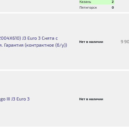
Казань
2
Пятигорск
0
004X610) J3 Euro 3 Снята с
9 9
Нет в наличии
. Гарантия (контрактное (б/у))
 III J3 Euro 3
Нет в наличии