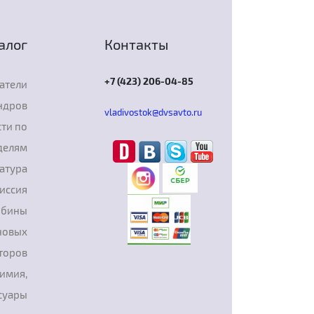
алог
Контакты
+7 (423) 206-04-85
атели
ндров
vladivostok@dvsavto.ru
ти по
делям
атура
иссия
рбины
новых
торов
химия,
суары