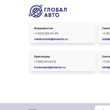
Владивосток
Санк
+7 (423) 206-04-85
+7 (81
vladivostok@dvsavto.ru
spb@
Краснодар
Екат
+7 (861) 204 03 10
+7 (3
krasnodar@dvsavto.ru
ekb@