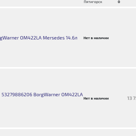
Пятигорск
0
gWarner OM422LA Mersedes 14.6л
Нет в наличии
я 53279886206 BorgWarner OM422LA
13 
Нет в наличии