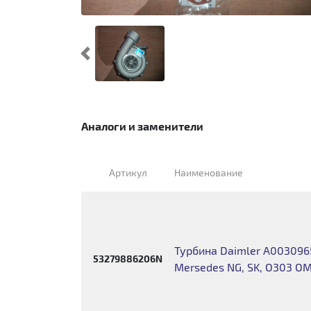
Предыдущий
Аналоги и заменители
Артикул
Наименование
Турбина Daimler A003096
53279886206N
Mersedes NG, SK, O303 O