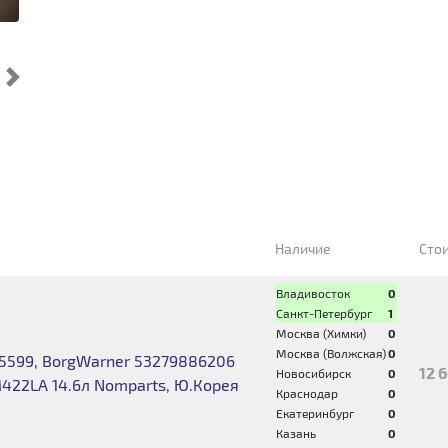
Cледующий
Наличие
Сто
Владивосток
0
Санкт-Петербург
1
Москва (Химки)
0
Москва (Волжская)
0
5599, BorgWarner 53279886206
12 
Новосибирск
0
M422LA 14.6л Nomparts, Ю.Корея
Краснодар
0
Екатеринбург
0
Казань
0