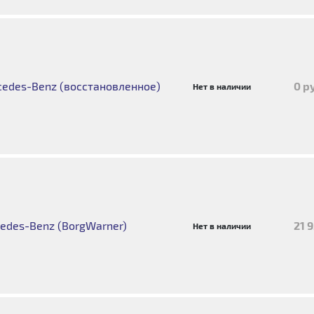
edes-Benz (восстановленное)
0 р
Нет в наличии
edes-Benz (BorgWarner)
21 
Нет в наличии