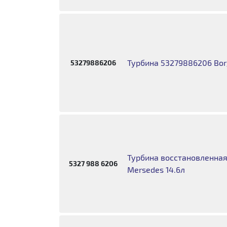
Турбина 53279886206 Bor
53279886206
Турбина восстановленна
5327 988 6206
Mersedes 14.6л