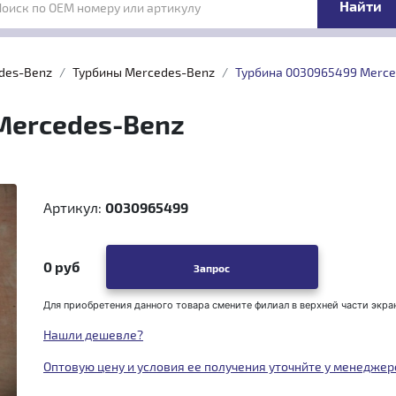
Поиск по OEM номеру или артикулу
des-Benz
Турбины Mercedes-Benz
Турбина 0030965499 Merc
Mercedes-Benz
Артикул:
0030965499
0 руб
Запрос
Для приобретения данного товара смените филиал в верхней части экра
Нашли дешевле?
Оптовую цену и условия ее получения уточнйте у менеджер