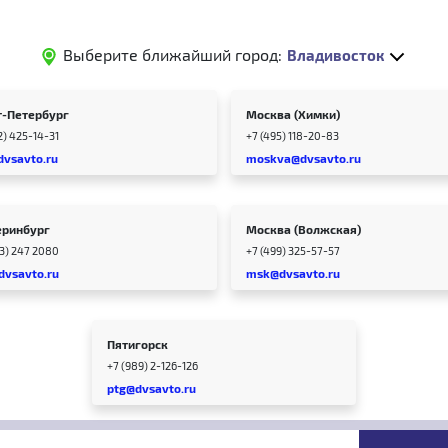
Выберите ближайший город:
Владивосток
т-Петербург
Москва (Химки)
2) 425-14-31
+7 (495) 118-20-83
dvsavto.ru
moskva@dvsavto.ru
еринбург
Москва (Волжская)
43) 247 2080
+7 (499) 325-57-57
dvsavto.ru
msk@dvsavto.ru
Пятигорск
+7 (989) 2-126-126
ptg@dvsavto.ru