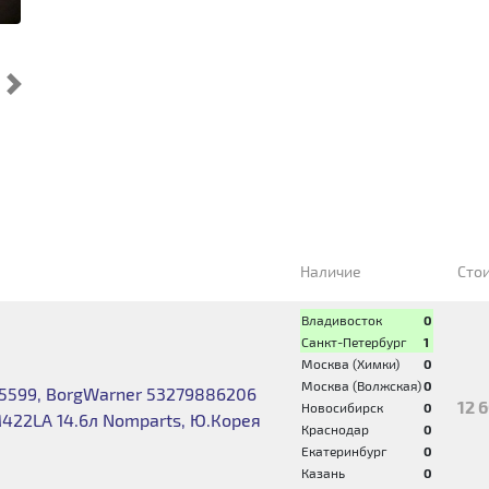
Cледующий
Наличие
Сто
Владивосток
0
Санкт-Петербург
1
Москва (Химки)
0
Москва (Волжская)
0
5599, BorgWarner 53279886206
12 
Новосибирск
0
M422LA 14.6л Nomparts, Ю.Корея
Краснодар
0
Екатеринбург
0
Казань
0