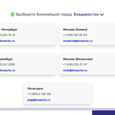
Выберите ближайший город:
Владивосток
т-Петербург
Москва (Химки)
2) 425-14-31
+7 (495) 118-20-83
dvsavto.ru
moskva@dvsavto.ru
еринбург
Москва (Волжская)
43) 247 2080
+7 (499) 325-57-57
dvsavto.ru
msk@dvsavto.ru
Пятигорск
+7 (989) 2-126-126
ptg@dvsavto.ru