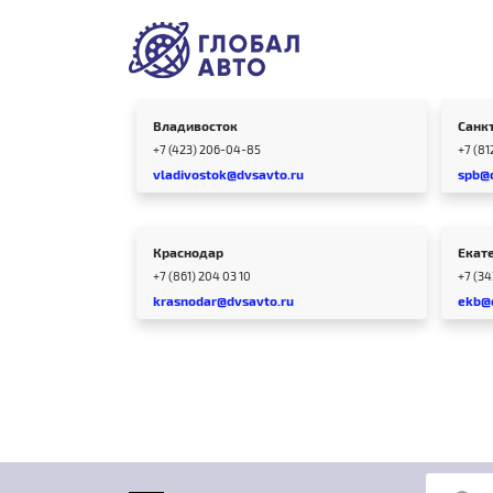
Владивосток
Санк
+7 (423) 206-04-85
+7 (81
vladivostok@dvsavto.ru
spb@
Краснодар
Екат
+7 (861) 204 03 10
+7 (3
krasnodar@dvsavto.ru
ekb@