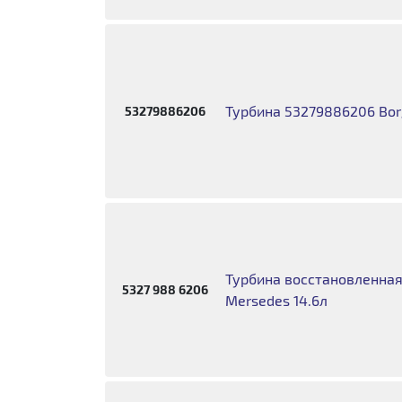
Турбина 53279886206 Bor
53279886206
Турбина восстановленна
5327 988 6206
Mersedes 14.6л