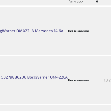
Пятигорск
0
gWarner OM422LA Mersedes 14.6л
Нет в наличии
я 53279886206 BorgWarner OM422LA
13 
Нет в наличии