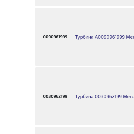
Турбина A0090961999 Mer
0090961999
Турбина 0030962199 Merc
0030962199