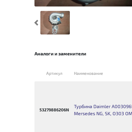
Предыдущий
Аналоги и заменители
Артикул
Наименование
Турбина Daimler A003096
53279886206N
Mersedes NG, SK, O303 O