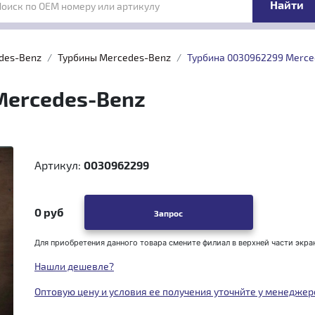
Поиск по OEM номеру или артикулу
des-Benz
Турбины Mercedes-Benz
Турбина 0030962299 Merce
Mercedes-Benz
Артикул:
0030962299
0 руб
Запрос
Для приобретения данного товара смените филиал в верхней части экра
Нашли дешевле?
Оптовую цену и условия ее получения уточнйте у менеджер