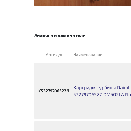
Аналоги и заменители
Артикул
Наименование
Картридж турбины Daiml
K53279706522N
53279706522 OM502LA No