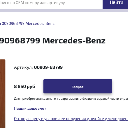
Поиск по OEM номеру или артикулу
ы 0090968799 Mercedes-Benz
90968799 Mercedes-Benz
Артикул:
00909-68799
8 850 руб
Запрос
Для приобретения данного товара смените филиал в верхней части экра
Нашли дешевле?
Оптовую цену и условия ее получения уточнйте у менеджер