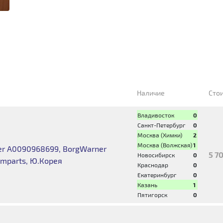
Наличие
Сто
Владивосток
0
Санкт-Петербург
0
Москва (Химки)
2
Москва (Волжская)
1
er A0090968699, BorgWarner
5 7
Новосибирск
0
mparts, Ю.Корея
Краснодар
0
Екатеринбург
0
Казань
1
Пятигорск
0