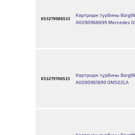
Картридж турбины BorgWa
K53279986533
А0090968699 Mercedes 
Картридж турбины BorgWa
K53279706533
A0090961899 OM502LA
Картридж турбины BorgWa