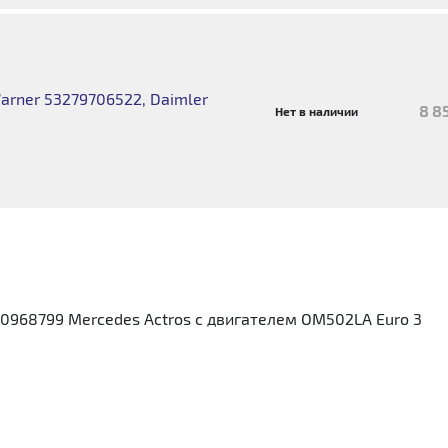
rner 53279706522, Daimler
8 8
Нет в наличии
0968799 Mercedes Actros с двигателем OM502LA Euro 3