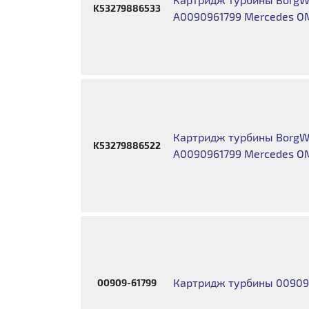
K53279886533
А0090961799 Mercedes O
Картридж турбины BorgWa
K53279886522
A0090961799 Mercedes O
Картридж турбины 00909
00909-61799