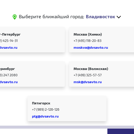
Выберите ближайший город:
Владивосток
т-Петербург
Москва (Химки)
2) 425-14-31
+7 (495) 118-20-83
dvsavto.ru
moskva@dvsavto.ru
еринбург
Москва (Волжская)
43) 247 2080
+7 (499) 325-57-57
dvsavto.ru
msk@dvsavto.ru
Пятигорск
+7 (989) 2-126-126
ptg@dvsavto.ru