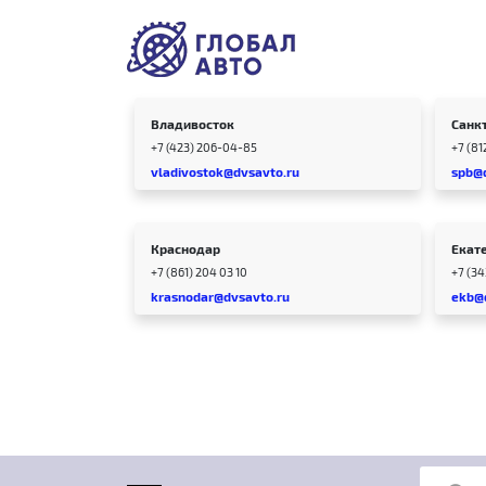
Владивосток
Санк
+7 (423) 206-04-85
+7 (81
vladivostok@dvsavto.ru
spb@
Краснодар
Екат
+7 (861) 204 03 10
+7 (3
krasnodar@dvsavto.ru
ekb@