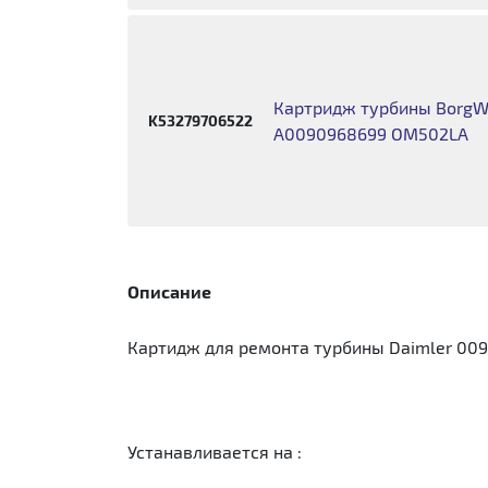
Картридж турбины BorgWa
K53279706522
A0090968699 OM502LA
Описание
Картидж для ремонта турбины Daimler 009
Устанавливается на :