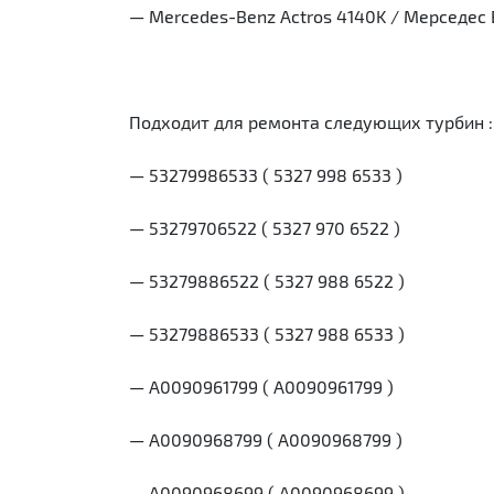
— Mercedes-Benz Actros 4140K / Мерседес
Подходит для ремонта следующих турбин :
— 53279986533 ( 5327 998 6533 )
— 53279706522 ( 5327 970 6522 )
— 53279886522 ( 5327 988 6522 )
— 53279886533 ( 5327 988 6533 )
— A0090961799 ( А0090961799 )
— A0090968799 ( А0090968799 )
— A0090968699 ( А0090968699 )