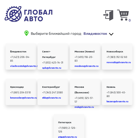
0
Выберите ближайший город:
Владивосток
Владивосток
Санкт-
Москва (Химки)
Новосибирск
+7 (423) 206-04-
Петербург
+7 (495) 118-20-
+7 (383) 312 02 60
85
83
novosib@dvsavto.ru
+7 (812) 425-14-31
vladivostok@dvsavto.ru
moskva@dvsavto.ru
spb@dvsavto.ru
Краснодар
Екатеринбург
Москва
Казань
+7 (861) 204 03 10
+7 (343) 247 2080
(Волжская)
+7 (843) 500-45-
80
krasnodar@dvsavto.ru
ekb@dvsavto.ru
+7 (499) 325-57-
kazan@dvsavto.ru
57
msk@dvsavto.ru
Пятигорск
+7 (989) 2-126-
126
ptg@dvsavto.ru