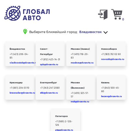
0
Выберите ближайший город:
Владивосток
Владивосток
Санкт-
Москва (Химки)
Новосибирск
+7 (423) 206-04-
Петербург
+7 (495) 118-20-
+7 (383) 312 02 60
85
83
novosib@dvsavto.ru
+7 (812) 425-14-31
vladivostok@dvsavto.ru
moskva@dvsavto.ru
spb@dvsavto.ru
Краснодар
Екатеринбург
Москва
Казань
+7 (861) 204 03 10
+7 (343) 247 2080
(Волжская)
+7 (843) 500-45-
80
krasnodar@dvsavto.ru
ekb@dvsavto.ru
+7 (499) 325-57-
kazan@dvsavto.ru
57
msk@dvsavto.ru
Пятигорск
+7 (989) 2-126-
126
ptg@dvsavto.ru