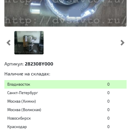
Предыдущий
Cл
Артикул:
282308Y000
Наличие на складах:
Владивосток
0
Санкт-Петербург
0
Москва (Химки)
0
Москва (Волжская)
0
Новосибирск
0
Краснодар
0