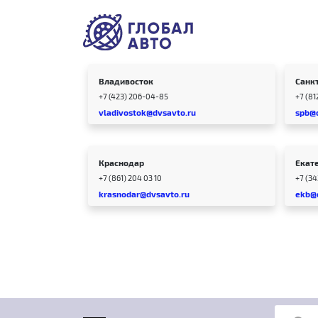
Владивосток
Санк
+7 (423) 206-04-85
+7 (81
vladivostok@dvsavto.ru
spb@
Краснодар
Екат
+7 (861) 204 03 10
+7 (3
krasnodar@dvsavto.ru
ekb@