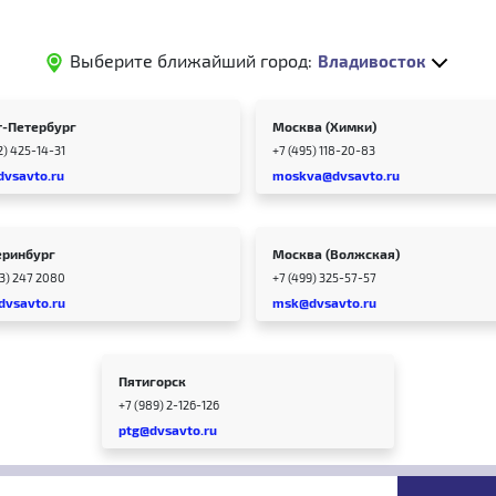
Выберите ближайший город:
Владивосток
т-Петербург
Москва (Химки)
2) 425-14-31
+7 (495) 118-20-83
dvsavto.ru
moskva@dvsavto.ru
еринбург
Москва (Волжская)
43) 247 2080
+7 (499) 325-57-57
dvsavto.ru
msk@dvsavto.ru
Пятигорск
+7 (989) 2-126-126
ptg@dvsavto.ru