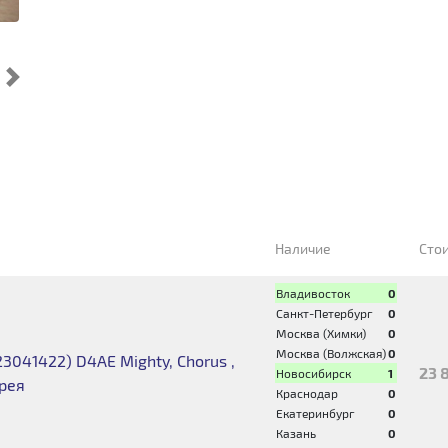
Cледующий
Наличие
Сто
Владивосток
0
Санкт-Петербург
0
Москва (Химки)
0
Москва (Волжская)
0
3041422) D4AE Mighty, Chorus ,
23 
Новосибирск
1
орея
Краснодар
0
Екатеринбург
0
Казань
0