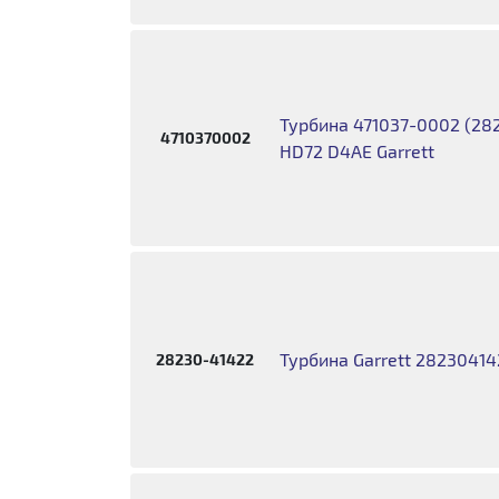
Турбина 471037-0002 (282
4710370002
HD72 D4AE Garrett
Турбина Garrett 2823041
28230-41422