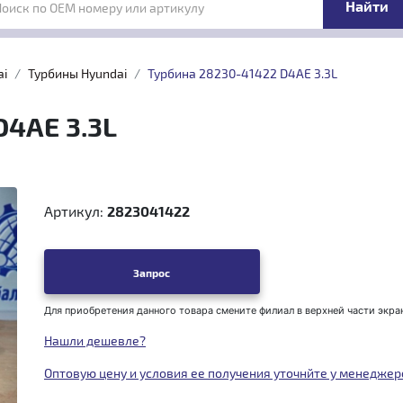
Поиск по OEM номеру или артикулу
ai
Турбины Hyundai
Турбина 28230-41422 D4AE 3.3L
D4AE 3.3L
Артикул:
2823041422
Запрос
Для приобретения данного товара смените филиал в верхней части экра
Нашли дешевле?
Оптовую цену и условия ее получения уточнйте у менеджер