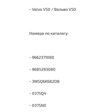
- Volvo V50 / Вольво V50
Номера по каталогу:
- 9662371080
- 9685293080
- 3M5Q6K682DB
- 0375Q4
- 0375N0