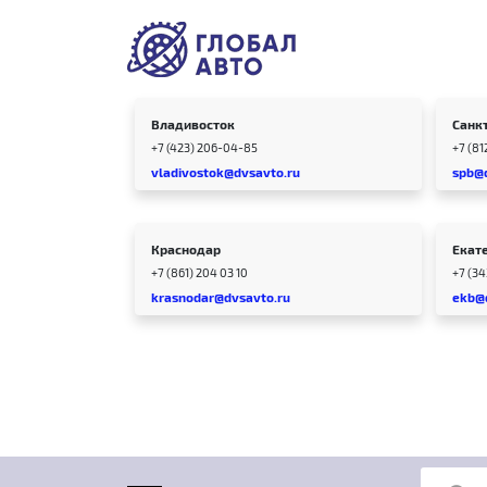
Владивосток
Санк
+7 (423) 206-04-85
+7 (81
vladivostok@dvsavto.ru
spb@
Краснодар
Екат
+7 (861) 204 03 10
+7 (3
krasnodar@dvsavto.ru
ekb@