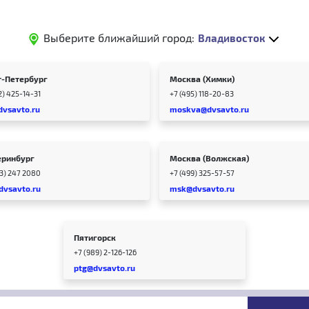
Выберите ближайший город:
Владивосток
т-Петербург
Москва (Химки)
2) 425-14-31
+7 (495) 118-20-83
dvsavto.ru
moskva@dvsavto.ru
еринбург
Москва (Волжская)
43) 247 2080
+7 (499) 325-57-57
dvsavto.ru
msk@dvsavto.ru
Пятигорск
+7 (989) 2-126-126
ptg@dvsavto.ru