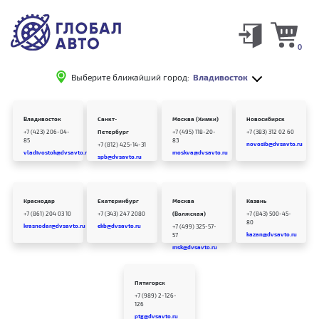
0
Выберите ближайший город:
Владивосток
Владивосток
Санкт-
Москва (Химки)
Новосибирск
+7 (423) 206-04-
Петербург
+7 (495) 118-20-
+7 (383) 312 02 60
85
83
novosib@dvsavto.ru
+7 (812) 425-14-31
vladivostok@dvsavto.ru
moskva@dvsavto.ru
spb@dvsavto.ru
Краснодар
Екатеринбург
Москва
Казань
+7 (861) 204 03 10
+7 (343) 247 2080
(Волжская)
+7 (843) 500-45-
80
krasnodar@dvsavto.ru
ekb@dvsavto.ru
+7 (499) 325-57-
kazan@dvsavto.ru
57
msk@dvsavto.ru
Пятигорск
+7 (989) 2-126-
126
ptg@dvsavto.ru