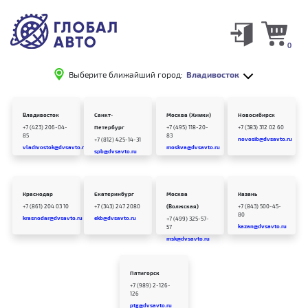
0
Выберите ближайший город:
Владивосток
Владивосток
Санкт-
Москва (Химки)
Новосибирск
+7 (423) 206-04-
Петербург
+7 (495) 118-20-
+7 (383) 312 02 60
85
83
novosib@dvsavto.ru
+7 (812) 425-14-31
vladivostok@dvsavto.ru
moskva@dvsavto.ru
spb@dvsavto.ru
Краснодар
Екатеринбург
Москва
Казань
+7 (861) 204 03 10
+7 (343) 247 2080
(Волжская)
+7 (843) 500-45-
80
krasnodar@dvsavto.ru
ekb@dvsavto.ru
+7 (499) 325-57-
kazan@dvsavto.ru
57
msk@dvsavto.ru
Пятигорск
+7 (989) 2-126-
126
ptg@dvsavto.ru