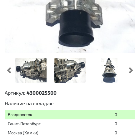
Предыдущий
Cл
Артикул:
4300025500
Наличие на складах:
Владивосток
0
Санкт-Петербург
0
Москва (Химки)
0