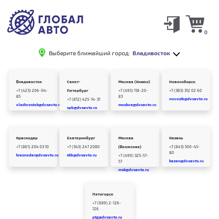
0
Выберите ближайший город:
Владивосток
Владивосток
Санкт-
Москва (Химки)
Новосибирск
+7 (423) 206-04-
Петербург
+7 (495) 118-20-
+7 (383) 312 02 60
85
83
novosib@dvsavto.ru
+7 (812) 425-14-31
vladivostok@dvsavto.ru
moskva@dvsavto.ru
spb@dvsavto.ru
Краснодар
Екатеринбург
Москва
Казань
+7 (861) 204 03 10
+7 (343) 247 2080
(Волжская)
+7 (843) 500-45-
80
krasnodar@dvsavto.ru
ekb@dvsavto.ru
+7 (499) 325-57-
kazan@dvsavto.ru
57
msk@dvsavto.ru
Пятигорск
+7 (989) 2-126-
126
ptg@dvsavto.ru