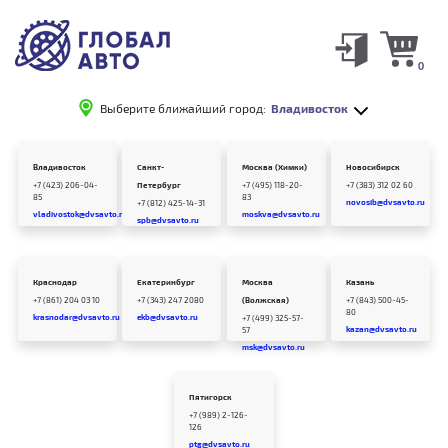
0
Выберите ближайший город:
Владивосток
Владивосток
Санкт-
Москва (Химки)
Новосибирск
+7 (423) 206-04-
Петербург
+7 (495) 118-20-
+7 (383) 312 02 60
85
83
novosib@dvsavto.ru
+7 (812) 425-14-31
vladivostok@dvsavto.ru
moskva@dvsavto.ru
spb@dvsavto.ru
Краснодар
Екатеринбург
Москва
Казань
+7 (861) 204 03 10
+7 (343) 247 2080
(Волжская)
+7 (843) 500-45-
80
krasnodar@dvsavto.ru
ekb@dvsavto.ru
+7 (499) 325-57-
kazan@dvsavto.ru
57
msk@dvsavto.ru
Пятигорск
+7 (989) 2-126-
126
ptg@dvsavto.ru