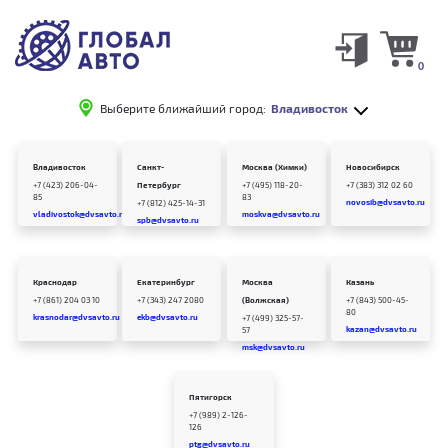
0
Выберите ближайший город:
Владивосток
Владивосток
Санкт-
Москва (Химки)
Новосибирск
+7 (423) 206-04-
Петербург
+7 (495) 118-20-
+7 (383) 312 02 60
85
83
novosib@dvsavto.ru
+7 (812) 425-14-31
vladivostok@dvsavto.ru
moskva@dvsavto.ru
spb@dvsavto.ru
Краснодар
Екатеринбург
Москва
Казань
+7 (861) 204 03 10
+7 (343) 247 2080
(Волжская)
+7 (843) 500-45-
80
krasnodar@dvsavto.ru
ekb@dvsavto.ru
+7 (499) 325-57-
kazan@dvsavto.ru
57
msk@dvsavto.ru
Пятигорск
+7 (989) 2-126-
126
ptg@dvsavto.ru