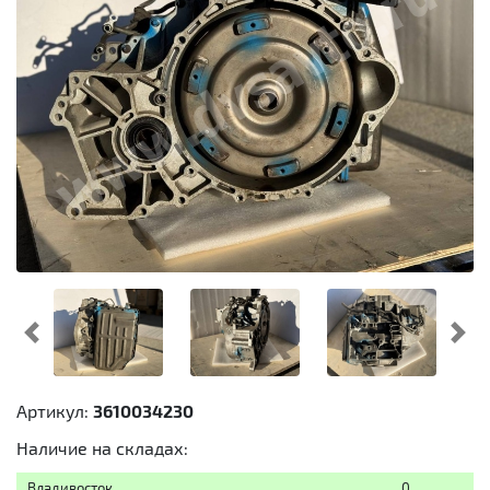
Предыдущий
Cл
Артикул:
3610034230
Наличие на складах:
Владивосток
0