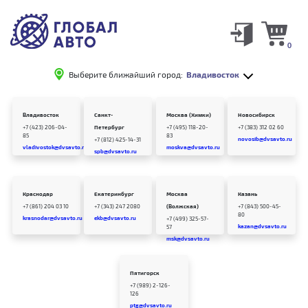
0
Выберите ближайший город:
Владивосток
Владивосток
Санкт-
Москва (Химки)
Новосибирск
+7 (423) 206-04-
Петербург
+7 (495) 118-20-
+7 (383) 312 02 60
85
83
novosib@dvsavto.ru
+7 (812) 425-14-31
vladivostok@dvsavto.ru
moskva@dvsavto.ru
spb@dvsavto.ru
Краснодар
Екатеринбург
Москва
Казань
+7 (861) 204 03 10
+7 (343) 247 2080
(Волжская)
+7 (843) 500-45-
80
krasnodar@dvsavto.ru
ekb@dvsavto.ru
+7 (499) 325-57-
kazan@dvsavto.ru
57
msk@dvsavto.ru
Пятигорск
+7 (989) 2-126-
126
ptg@dvsavto.ru