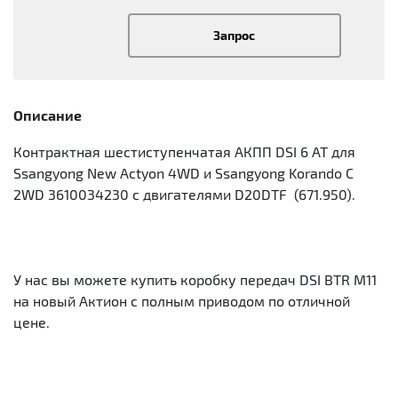
Запрос
Описание
Контрактная шестиступенчатая АКПП DSI 6 AT для
Ssangyong New Actyon 4WD и Ssangyong Korando C
2WD 3610034230 c двигателями D20DTF (671.950).
У нас вы можете купить коробку передач DSI BTR M11
на новый Актион с полным приводом по отличной
цене.