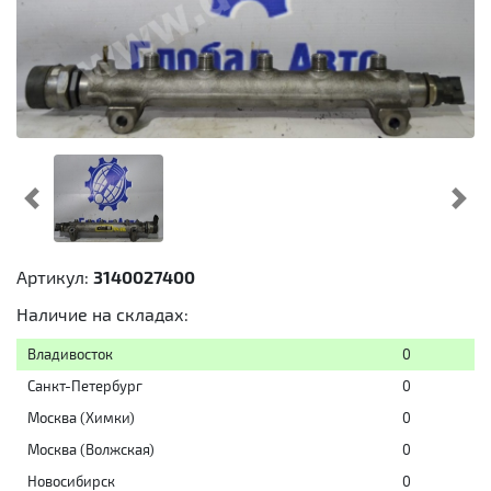
Предыдущий
Cл
Артикул:
3140027400
Наличие на складах:
Владивосток
0
Санкт-Петербург
0
Москва (Химки)
0
Москва (Волжская)
0
Новосибирск
0