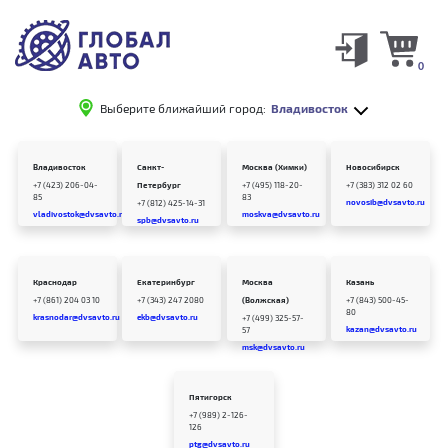
0
Выберите ближайший город:
Владивосток
Владивосток
Санкт-
Москва (Химки)
Новосибирск
+7 (423) 206-04-
Петербург
+7 (495) 118-20-
+7 (383) 312 02 60
85
83
novosib@dvsavto.ru
+7 (812) 425-14-31
vladivostok@dvsavto.ru
moskva@dvsavto.ru
spb@dvsavto.ru
Краснодар
Екатеринбург
Москва
Казань
+7 (861) 204 03 10
+7 (343) 247 2080
(Волжская)
+7 (843) 500-45-
80
krasnodar@dvsavto.ru
ekb@dvsavto.ru
+7 (499) 325-57-
kazan@dvsavto.ru
57
msk@dvsavto.ru
Пятигорск
+7 (989) 2-126-
126
ptg@dvsavto.ru