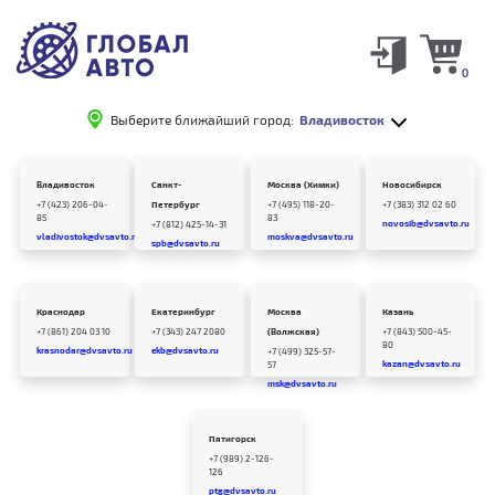
0
Выберите ближайший город:
Владивосток
Владивосток
Санкт-
Москва (Химки)
Новосибирск
+7 (423) 206-04-
Петербург
+7 (495) 118-20-
+7 (383) 312 02 60
85
83
novosib@dvsavto.ru
+7 (812) 425-14-31
vladivostok@dvsavto.ru
moskva@dvsavto.ru
spb@dvsavto.ru
Краснодар
Екатеринбург
Москва
Казань
+7 (861) 204 03 10
+7 (343) 247 2080
(Волжская)
+7 (843) 500-45-
80
krasnodar@dvsavto.ru
ekb@dvsavto.ru
+7 (499) 325-57-
kazan@dvsavto.ru
57
msk@dvsavto.ru
Пятигорск
+7 (989) 2-126-
126
ptg@dvsavto.ru