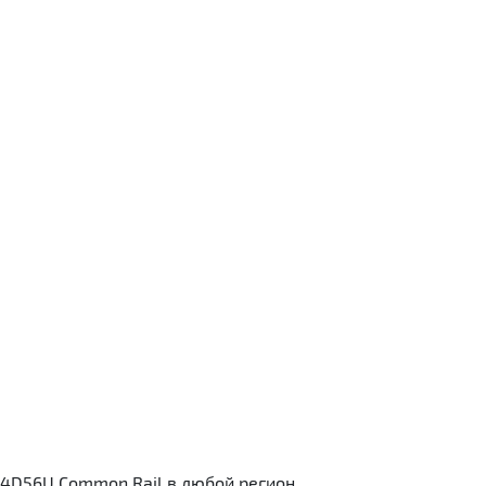
4D56U Common Rail в любой регион.