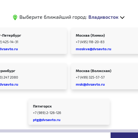
Выберите ближайший город:
Владивосток
т-Петербург
Москва (Химки)
2) 425-14-31
+7 (495) 118-20-83
dvsavto.ru
moskva@dvsavto.ru
еринбург
Москва (Волжская)
43) 247 2080
+7 (499) 325-57-57
dvsavto.ru
msk@dvsavto.ru
Пятигорск
+7 (989) 2-126-126
ptg@dvsavto.ru