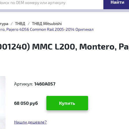
Поиск по OEM номеру или артикулу
тура
ТНВД
ТНВД Mitsubishi
ro, Pajero 4D56 Common Rail 2005-2014 Оригинал
01240) MMC L200, Montero, Pa
Артикул:
1460A057
68 050 руб
Купить
Нашли дешевле?