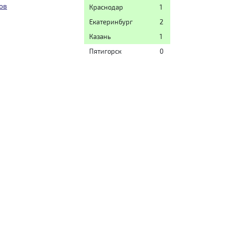
ов
Краснодар
1
Екатеринбург
2
Казань
1
Пятигорск
0