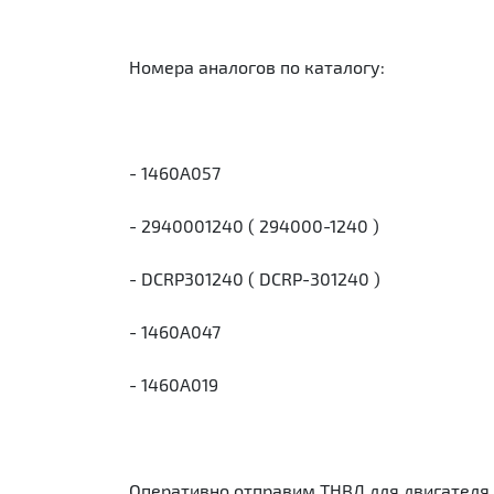
Номера аналогов по каталогу:
- 1460А057
- 2940001240 ( 294000-1240 )
- DCRP301240 ( DCRP-301240 )
- 1460A047
- 1460A019
Оперативно отправим ТНВД для двигателя 