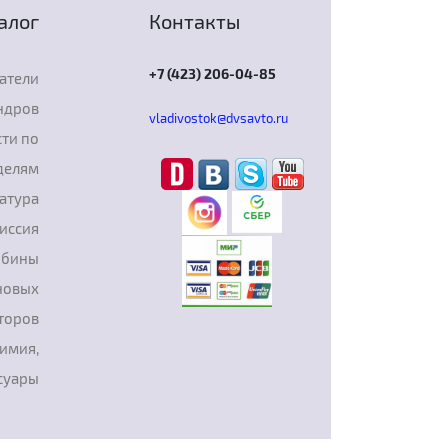
алог
Контакты
+7 (423) 206-04-85
атели
ндров
vladivostok@dvsavto.ru
ти по
делям
атура
иссия
рбины
новых
торов
химия,
суары