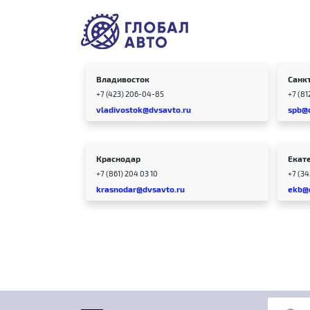
Владивосток
Санк
+7 (423) 206-04-85
+7 (81
vladivostok@dvsavto.ru
spb@
Краснодар
Екат
+7 (861) 204 03 10
+7 (3
krasnodar@dvsavto.ru
ekb@