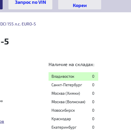
Кореи
DCI 155 л.с. EURO-5
O-5
Наличие на складах:
Владивосток
0
Санкт-Петербург
0
Москва (Химки)
0
на
Москва (Волжская)
0
Новосибирск
0
Краснодар
0
ов
Екатеринбург
0