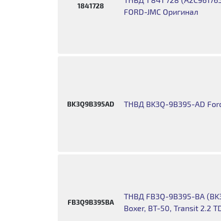
1841728
FORD-JMC Оригинал
ТНВД BK3Q-9B395-AD Ford 
BK3Q9B395AD
ТНВД FB3Q-9B395-BA (BK3
FB3Q9B395BA
Boxer, BT-50, Transit 2.2 