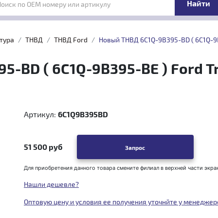
Поиск по OEM номеру или артикулу
тура
ТНВД
ТНВД Ford
Новый ТНВД 6C1Q-9B395-BD ( 6C1Q-9B3
-BD ( 6C1Q-9B395-BE ) Ford Tr
Артикул:
6C1Q9B395BD
51 500 руб
Запрос
Для приобретения данного товара смените филиал в верхней части экра
Нашли дешевле?
Оптовую цену и условия ее получения уточнйте у менеджер