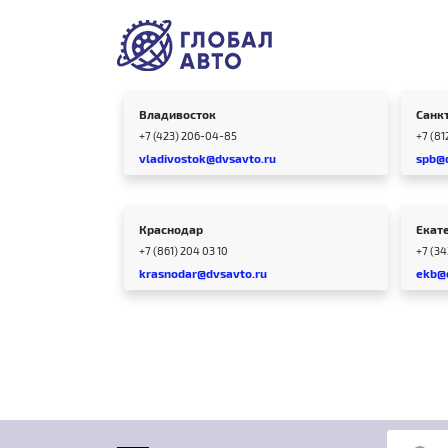
Владивосток
Санк
+7 (423) 206-04-85
+7 (81
vladivostok@dvsavto.ru
spb@
Краснодар
Екат
+7 (861) 204 03 10
+7 (3
krasnodar@dvsavto.ru
ekb@