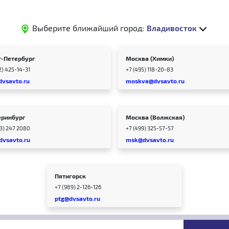
Выберите ближайший город:
Владивосток
т-Петербург
Москва (Химки)
2) 425-14-31
+7 (495) 118-20-83
dvsavto.ru
moskva@dvsavto.ru
еринбург
Москва (Волжская)
43) 247 2080
+7 (499) 325-57-57
dvsavto.ru
msk@dvsavto.ru
Пятигорск
+7 (989) 2-126-126
ptg@dvsavto.ru