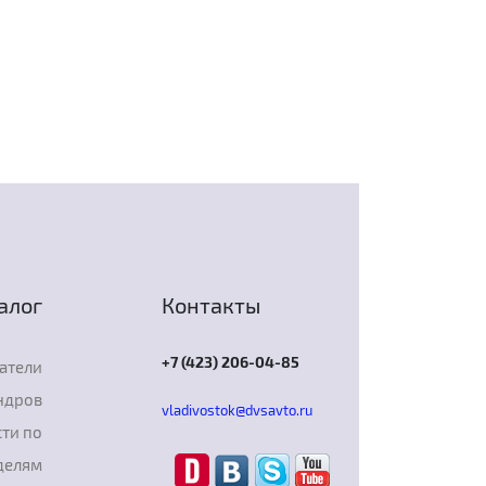
алог
Контакты
+7 (423) 206-04-85
атели
ндров
vladivostok@dvsavto.ru
ти по
делям