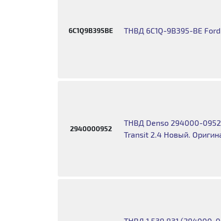
ТНВД 6C1Q-9B395-BE Ford 
6C1Q9B395BE
ТНВД Denso 294000-0952 (
2940000952
Transit 2.4 Новый. Оригин
ТНВД 1 539 831 (294000-09