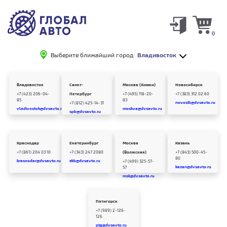
0
Выберите ближайший город:
Владивосток
Владивосток
Санкт-
Москва (Химки)
Новосибирск
+7 (423) 206-04-
Петербург
+7 (495) 118-20-
+7 (383) 312 02 60
85
83
novosib@dvsavto.ru
+7 (812) 425-14-31
vladivostok@dvsavto.ru
moskva@dvsavto.ru
spb@dvsavto.ru
Краснодар
Екатеринбург
Москва
Казань
+7 (861) 204 03 10
+7 (343) 247 2080
(Волжская)
+7 (843) 500-45-
80
krasnodar@dvsavto.ru
ekb@dvsavto.ru
+7 (499) 325-57-
kazan@dvsavto.ru
57
msk@dvsavto.ru
Пятигорск
+7 (989) 2-126-
126
ptg@dvsavto.ru