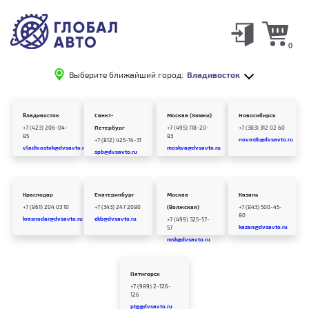
0
Выберите ближайший город:
Владивосток
Владивосток
Санкт-
Москва (Химки)
Новосибирск
+7 (423) 206-04-
Петербург
+7 (495) 118-20-
+7 (383) 312 02 60
85
83
novosib@dvsavto.ru
+7 (812) 425-14-31
vladivostok@dvsavto.ru
moskva@dvsavto.ru
spb@dvsavto.ru
Краснодар
Екатеринбург
Москва
Казань
+7 (861) 204 03 10
+7 (343) 247 2080
(Волжская)
+7 (843) 500-45-
80
krasnodar@dvsavto.ru
ekb@dvsavto.ru
+7 (499) 325-57-
kazan@dvsavto.ru
57
msk@dvsavto.ru
Пятигорск
+7 (989) 2-126-
126
ptg@dvsavto.ru