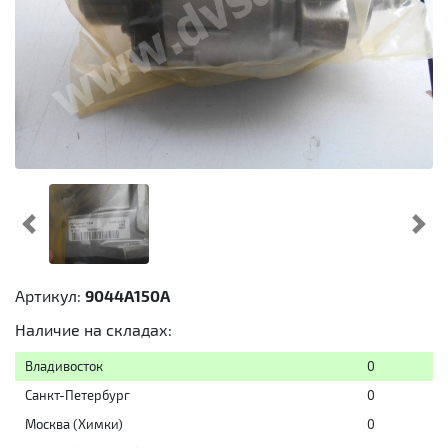
Предыдущий
Cл
Артикул:
9044A150A
Наличие на складах:
Владивосток
0
Санкт-Петербург
0
Москва (Химки)
0