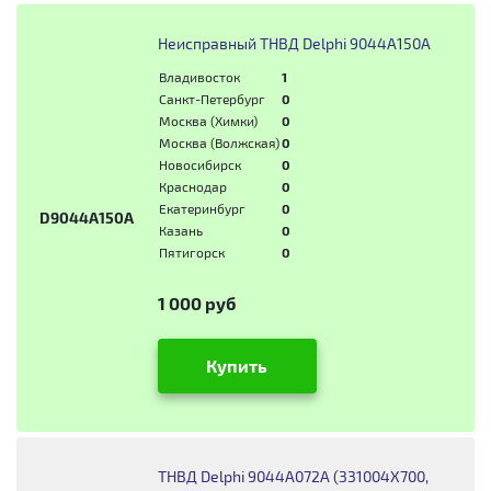
Неисправный ТНВД Delphi 9044A150A
Владивосток
1
Санкт-Петербург
0
Москва (Химки)
0
Москва (Волжская)
0
Новосибирск
0
Краснодар
0
Екатеринбург
0
D9044A150A
Казань
0
Пятигорск
0
1 000 руб
Купить
ТНВД Delphi 9044A072A (331004X700,