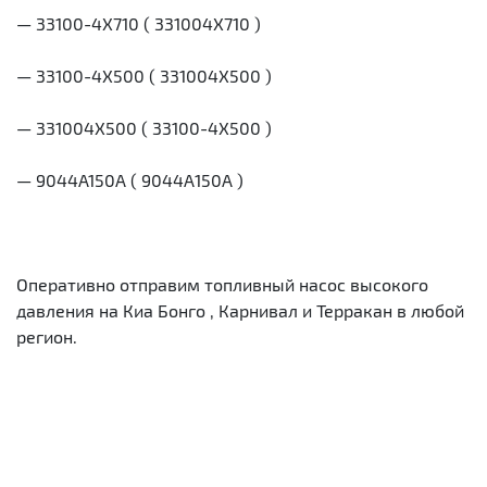
— 33100-4Х710 ( 331004Х710 )
— 33100-4X500 ( 331004X500 )
— 331004Х500 ( 33100-4Х500 )
— 9044A150A ( 9044А150А )
Оперативно отправим топливный насос высокого
давления на Киа Бонго , Карнивал и Терракан в любой
регион.