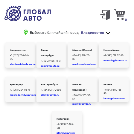
0
Выберите ближайший город:
Владивосток
Владивосток
Санкт-
Москва (Химки)
Новосибирск
+7 (423) 206-04-
Петербург
+7 (495) 118-20-
+7 (383) 312 02 60
85
83
novosib@dvsavto.ru
+7 (812) 425-14-31
vladivostok@dvsavto.ru
moskva@dvsavto.ru
spb@dvsavto.ru
Краснодар
Екатеринбург
Москва
Казань
+7 (861) 204 03 10
+7 (343) 247 2080
(Волжская)
+7 (843) 500-45-
80
krasnodar@dvsavto.ru
ekb@dvsavto.ru
+7 (499) 325-57-
kazan@dvsavto.ru
57
msk@dvsavto.ru
Пятигорск
+7 (989) 2-126-
126
ptg@dvsavto.ru