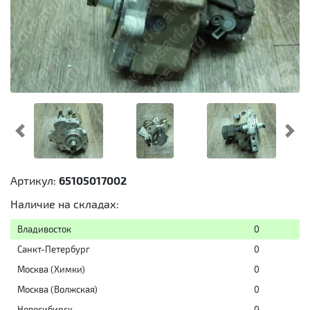
Предыдущий
Cл
Артикул:
65105017002
Наличие на складах:
Владивосток
0
Санкт-Петербург
0
Москва (Химки)
0
Москва (Волжская)
0
Новосибирск
0