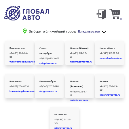
0
Выберите ближайший город:
Владивосток
Владивосток
Санкт-
Москва (Химки)
Новосибирск
+7 (423) 206-04-
Петербург
+7 (495) 118-20-
+7 (383) 312 02 60
85
83
novosib@dvsavto.ru
+7 (812) 425-14-31
vladivostok@dvsavto.ru
moskva@dvsavto.ru
spb@dvsavto.ru
Краснодар
Екатеринбург
Москва
Казань
+7 (861) 204 03 10
+7 (343) 247 2080
(Волжская)
+7 (843) 500-45-
80
krasnodar@dvsavto.ru
ekb@dvsavto.ru
+7 (499) 325-57-
kazan@dvsavto.ru
57
msk@dvsavto.ru
Пятигорск
+7 (989) 2-126-
126
ptg@dvsavto.ru