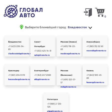
0
Выберите ближайший город:
Владивосток
Владивосток
Санкт-
Москва (Химки)
Новосибирск
+7 (423) 206-04-
Петербург
+7 (495) 118-20-
+7 (383) 312 02 60
85
83
novosib@dvsavto.ru
+7 (812) 425-14-31
vladivostok@dvsavto.ru
moskva@dvsavto.ru
spb@dvsavto.ru
Краснодар
Екатеринбург
Москва
Казань
+7 (861) 204 03 10
+7 (343) 247 2080
(Волжская)
+7 (843) 500-45-
80
krasnodar@dvsavto.ru
ekb@dvsavto.ru
+7 (499) 325-57-
kazan@dvsavto.ru
57
msk@dvsavto.ru
Пятигорск
+7 (989) 2-126-
126
ptg@dvsavto.ru