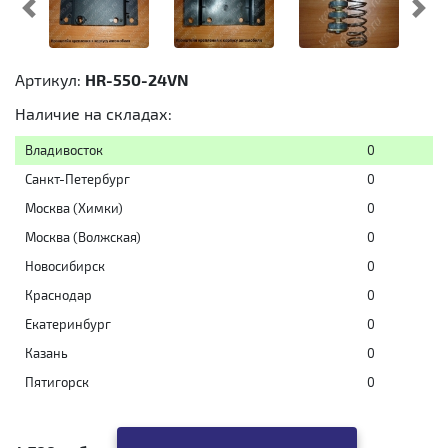
Предыдущий
Cл
Артикул:
HR-550-24VN
Наличие на складах:
Владивосток
0
Санкт-Петербург
0
Москва (Химки)
0
Москва (Волжская)
0
Новосибирск
0
Краснодар
0
Екатеринбург
0
Казань
0
Пятигорск
0