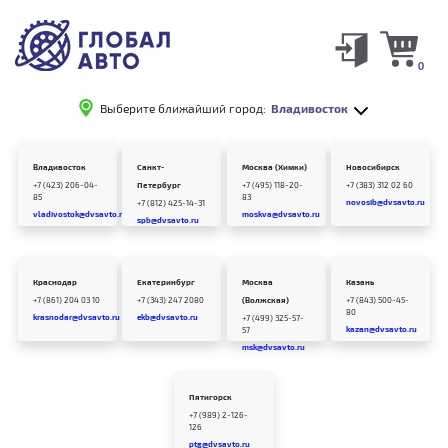
0
Выберите ближайший город:
Владивосток
Владивосток
Санкт-
Москва (Химки)
Новосибирск
+7 (423) 206-04-
Петербург
+7 (495) 118-20-
+7 (383) 312 02 60
85
83
novosib@dvsavto.ru
+7 (812) 425-14-31
vladivostok@dvsavto.ru
moskva@dvsavto.ru
spb@dvsavto.ru
Краснодар
Екатеринбург
Москва
Казань
+7 (861) 204 03 10
+7 (343) 247 2080
(Волжская)
+7 (843) 500-45-
80
krasnodar@dvsavto.ru
ekb@dvsavto.ru
+7 (499) 325-57-
kazan@dvsavto.ru
57
msk@dvsavto.ru
Пятигорск
+7 (989) 2-126-
126
ptg@dvsavto.ru