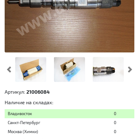
Предыдущий
Cл
Артикул:
21006084
Наличие на складах:
Владивосток
0
Санкт-Петербург
0
Москва (Химки)
0