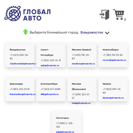
0
Выберите ближайший город:
Владивосток
Владивосток
Санкт-
Москва (Химки)
Новосибирск
+7 (423) 206-04-
Петербург
+7 (495) 118-20-
+7 (383) 312 02 60
85
83
novosib@dvsavto.ru
+7 (812) 425-14-31
vladivostok@dvsavto.ru
moskva@dvsavto.ru
spb@dvsavto.ru
Краснодар
Екатеринбург
Москва
Казань
+7 (861) 204 03 10
+7 (343) 247 2080
(Волжская)
+7 (843) 500-45-
80
krasnodar@dvsavto.ru
ekb@dvsavto.ru
+7 (499) 325-57-
kazan@dvsavto.ru
57
msk@dvsavto.ru
Пятигорск
+7 (989) 2-126-
126
ptg@dvsavto.ru