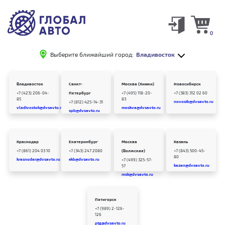
0
Выберите ближайший город:
Владивосток
Владивосток
Санкт-
Москва (Химки)
Новосибирск
+7 (423) 206-04-
Петербург
+7 (495) 118-20-
+7 (383) 312 02 60
85
83
novosib@dvsavto.ru
+7 (812) 425-14-31
vladivostok@dvsavto.ru
moskva@dvsavto.ru
spb@dvsavto.ru
Краснодар
Екатеринбург
Москва
Казань
+7 (861) 204 03 10
+7 (343) 247 2080
(Волжская)
+7 (843) 500-45-
80
krasnodar@dvsavto.ru
ekb@dvsavto.ru
+7 (499) 325-57-
kazan@dvsavto.ru
57
msk@dvsavto.ru
Пятигорск
+7 (989) 2-126-
126
ptg@dvsavto.ru