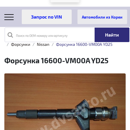
Автомобили из Кореи
Поиск по OEM номеру или артикулу
Главная
Каталог товаров
Топливная аппаратура
Форсунки
Nissan
Форсунка 16600-VM00A YD25
Форсунка 16600-VM00A YD25