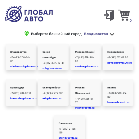
0
Выберите ближайший город:
Владивосток
Владивосток
Санкт-
Москва (Химки)
Новосибирск
+7 (423) 206-04-
Петербург
+7 (495) 118-20-
+7 (383) 312 02 60
85
83
novosib@dvsavto.ru
+7 (812) 425-14-31
vladivostok@dvsavto.ru
moskva@dvsavto.ru
spb@dvsavto.ru
Краснодар
Екатеринбург
Москва
Казань
+7 (861) 204 03 10
+7 (343) 247 2080
(Волжская)
+7 (843) 500-45-
80
krasnodar@dvsavto.ru
ekb@dvsavto.ru
+7 (499) 325-57-
kazan@dvsavto.ru
57
msk@dvsavto.ru
Пятигорск
+7 (989) 2-126-
126
ptg@dvsavto.ru