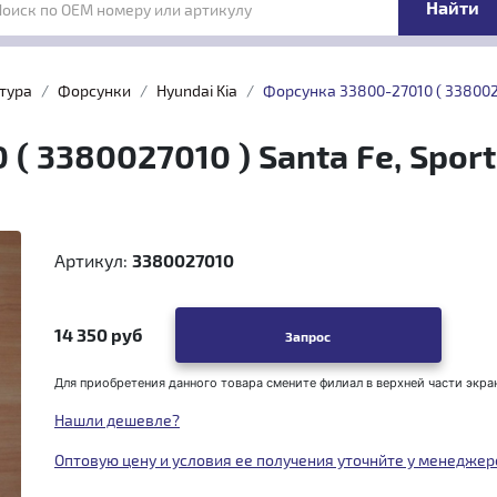
Поиск по OEM номеру или артикулу
тура
Форсунки
Hyundai Kia
Форсунка 33800-27010 ( 3380027
( 3380027010 ) Santa Fe, Spor
Артикул:
3380027010
14 350 руб
Запрос
Для приобретения данного товара смените филиал в верхней части экра
Нашли дешевле?
Оптовую цену и условия ее получения уточнйте у менеджер