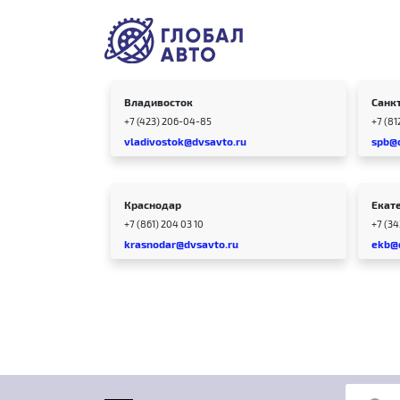
Владивосток
Санк
+7 (423) 206-04-85
+7 (81
vladivostok@dvsavto.ru
spb@
Краснодар
Екат
+7 (861) 204 03 10
+7 (3
krasnodar@dvsavto.ru
ekb@