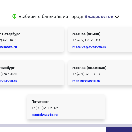
Выберите ближайший город:
Владивосток
т-Петербург
Москва (Химки)
2) 425-14-31
+7 (495) 118-20-83
dvsavto.ru
moskva@dvsavto.ru
еринбург
Москва (Волжская)
43) 247 2080
+7 (499) 325-57-57
dvsavto.ru
msk@dvsavto.ru
Пятигорск
+7 (989) 2-126-126
ptg@dvsavto.ru