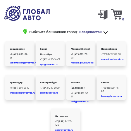
0
Выберите ближайший город:
Владивосток
Владивосток
Санкт-
Москва (Химки)
Новосибирск
+7 (423) 206-04-
Петербург
+7 (495) 118-20-
+7 (383) 312 02 60
85
83
novosib@dvsavto.ru
+7 (812) 425-14-31
vladivostok@dvsavto.ru
moskva@dvsavto.ru
spb@dvsavto.ru
Краснодар
Екатеринбург
Москва
Казань
+7 (861) 204 03 10
+7 (343) 247 2080
(Волжская)
+7 (843) 500-45-
80
krasnodar@dvsavto.ru
ekb@dvsavto.ru
+7 (499) 325-57-
kazan@dvsavto.ru
57
msk@dvsavto.ru
Пятигорск
+7 (989) 2-126-
126
ptg@dvsavto.ru