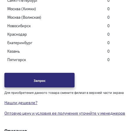
Санкт-Петербург
0
Москва (Химки)
0
Москва (Волжская)
0
Новосибирск
0
Краснодар
0
Екатеринбург
0
Казань
0
Пятигорск
0
Запрос
Для приобретения данного товара смените филиал в верхней части экрана
Нашли дешевле?
Оптовую цену и условия ее получения уточнйте у менеджеров
Описание