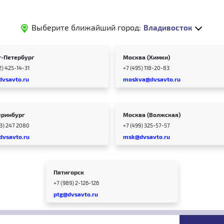
Выберите ближайший город:
Владивосток
т-Петербург
Москва (Химки)
2) 425-14-31
+7 (495) 118-20-83
dvsavto.ru
moskva@dvsavto.ru
еринбург
Москва (Волжская)
43) 247 2080
+7 (499) 325-57-57
dvsavto.ru
msk@dvsavto.ru
Пятигорск
+7 (989) 2-126-126
ptg@dvsavto.ru