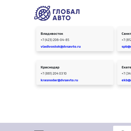
Владивосток
Санк
+7 (423) 206-04-85
+7 (81
vladivostok@dvsavto.ru
spb@
Краснодар
Екат
+7 (861) 204 03 10
+7 (3
krasnodar@dvsavto.ru
ekb@