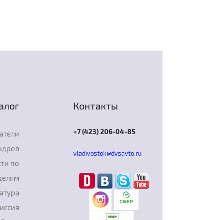
алог
Контакты
+7 (423) 206-04-85
атели
ндров
vladivostok@dvsavto.ru
ти по
делям
атура
иссия