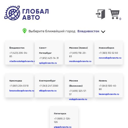
0
Выберите ближайший город:
Владивосток
Владивосток
Санкт-
Москва (Химки)
Новосибирск
+7 (423) 206-04-
Петербург
+7 (495) 118-20-
+7 (383) 312 02 60
85
83
novosib@dvsavto.ru
+7 (812) 425-14-31
vladivostok@dvsavto.ru
moskva@dvsavto.ru
spb@dvsavto.ru
Краснодар
Екатеринбург
Москва
Казань
+7 (861) 204 03 10
+7 (343) 247 2080
(Волжская)
+7 (843) 500-45-
80
krasnodar@dvsavto.ru
ekb@dvsavto.ru
+7 (499) 325-57-
kazan@dvsavto.ru
57
msk@dvsavto.ru
Пятигорск
+7 (989) 2-126-
126
ptg@dvsavto.ru