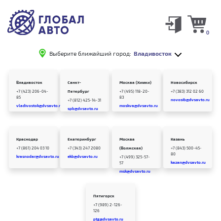
0
Выберите ближайший город:
Владивосток
Владивосток
Санкт-
Москва (Химки)
Новосибирск
+7 (423) 206-04-
Петербург
+7 (495) 118-20-
+7 (383) 312 02 60
85
83
novosib@dvsavto.ru
+7 (812) 425-14-31
vladivostok@dvsavto.ru
moskva@dvsavto.ru
spb@dvsavto.ru
Краснодар
Екатеринбург
Москва
Казань
+7 (861) 204 03 10
+7 (343) 247 2080
(Волжская)
+7 (843) 500-45-
80
krasnodar@dvsavto.ru
ekb@dvsavto.ru
+7 (499) 325-57-
kazan@dvsavto.ru
57
msk@dvsavto.ru
Пятигорск
+7 (989) 2-126-
126
ptg@dvsavto.ru