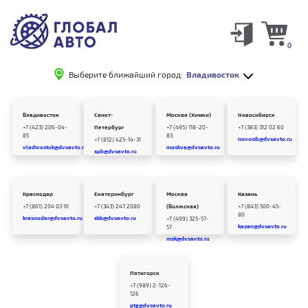
0
Выберите ближайший город:
Владивосток
Владивосток
Санкт-
Москва (Химки)
Новосибирск
+7 (423) 206-04-
Петербург
+7 (495) 118-20-
+7 (383) 312 02 60
85
83
novosib@dvsavto.ru
+7 (812) 425-14-31
vladivostok@dvsavto.ru
moskva@dvsavto.ru
spb@dvsavto.ru
Краснодар
Екатеринбург
Москва
Казань
+7 (861) 204 03 10
+7 (343) 247 2080
(Волжская)
+7 (843) 500-45-
80
krasnodar@dvsavto.ru
ekb@dvsavto.ru
+7 (499) 325-57-
kazan@dvsavto.ru
57
msk@dvsavto.ru
Пятигорск
+7 (989) 2-126-
126
ptg@dvsavto.ru