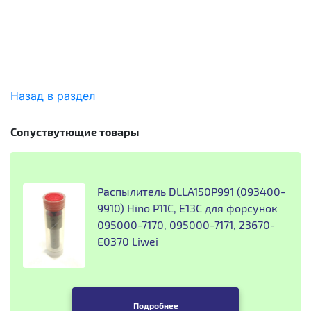
Назад в раздел
Сопуствутющие товары
Распылитель DLLA150P991 (093400-
9910) Hino P11C, E13C для форсунок
095000-7170, 095000-7171, 23670-
E0370 Liwei
Подробнее