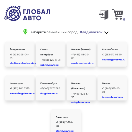
0
Выберите ближайший город:
Владивосток
Владивосток
Санкт-
Москва (Химки)
Новосибирск
+7 (423) 206-04-
Петербург
+7 (495) 118-20-
+7 (383) 312 02 60
85
83
novosib@dvsavto.ru
+7 (812) 425-14-31
vladivostok@dvsavto.ru
moskva@dvsavto.ru
spb@dvsavto.ru
Краснодар
Екатеринбург
Москва
Казань
+7 (861) 204 03 10
+7 (343) 247 2080
(Волжская)
+7 (843) 500-45-
80
krasnodar@dvsavto.ru
ekb@dvsavto.ru
+7 (499) 325-57-
kazan@dvsavto.ru
57
msk@dvsavto.ru
Пятигорск
+7 (989) 2-126-
126
ptg@dvsavto.ru