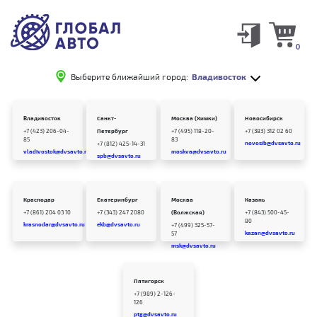
0
Выберите ближайший город:
Владивосток
Владивосток
Санкт-
Москва (Химки)
Новосибирск
+7 (423) 206-04-
Петербург
+7 (495) 118-20-
+7 (383) 312 02 60
85
83
novosib@dvsavto.ru
+7 (812) 425-14-31
vladivostok@dvsavto.ru
moskva@dvsavto.ru
spb@dvsavto.ru
Краснодар
Екатеринбург
Москва
Казань
+7 (861) 204 03 10
+7 (343) 247 2080
(Волжская)
+7 (843) 500-45-
80
krasnodar@dvsavto.ru
ekb@dvsavto.ru
+7 (499) 325-57-
kazan@dvsavto.ru
57
msk@dvsavto.ru
Пятигорск
+7 (989) 2-126-
126
ptg@dvsavto.ru