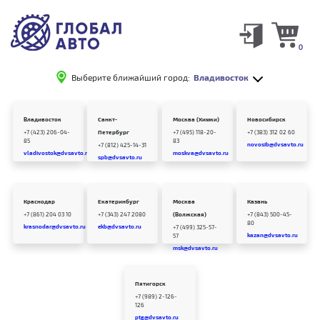
0
Выберите ближайший город:
Владивосток
Владивосток
Санкт-
Москва (Химки)
Новосибирск
+7 (423) 206-04-
Петербург
+7 (495) 118-20-
+7 (383) 312 02 60
85
83
novosib@dvsavto.ru
+7 (812) 425-14-31
vladivostok@dvsavto.ru
moskva@dvsavto.ru
spb@dvsavto.ru
Краснодар
Екатеринбург
Москва
Казань
+7 (861) 204 03 10
+7 (343) 247 2080
(Волжская)
+7 (843) 500-45-
80
krasnodar@dvsavto.ru
ekb@dvsavto.ru
+7 (499) 325-57-
kazan@dvsavto.ru
57
msk@dvsavto.ru
Пятигорск
+7 (989) 2-126-
126
ptg@dvsavto.ru