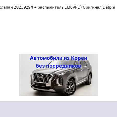
лапан 28239294 + распылитель L136PRD) Оригинал Delphi
Автомобили из Кореи
без посредников