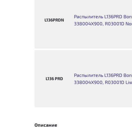
Распылитель L136PRD Bong
L136PRDN
338004X900, R03001D No
Распылитель L136PRD Bong
L136 PRD
338004X900, R03001D Liw
Описание