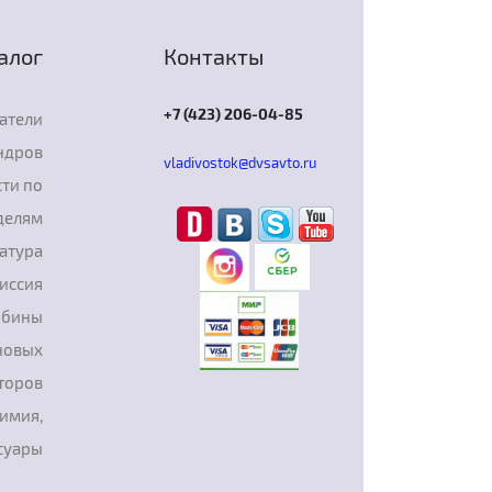
алог
Контакты
+7 (423) 206-04-85
атели
ндров
vladivostok@dvsavto.ru
ти по
делям
атура
иссия
рбины
новых
торов
химия,
суары