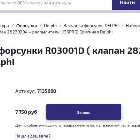
Поиск по OEM номеру или артикулу
тура
Форсунки
Delphi
Запчасти форсунок DELPHI
Наборы
ан 28239294 + распылитель L136PRD) Оригинал Delphi
орсунки R03001D ( клапан 28
phi
Артикул:
7135660
7 750 руб
Запрос
Для приобретения данного товара смените филиал в верхней части экра
Нашли дешевле?