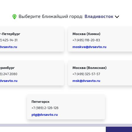
Выберите ближайший город:
Владивосток
т-Петербург
Москва (Химки)
2) 425-14-31
+7 (495) 118-20-83
dvsavto.ru
moskva@dvsavto.ru
еринбург
Москва (Волжская)
43) 247 2080
+7 (499) 325-57-57
dvsavto.ru
msk@dvsavto.ru
Пятигорск
+7 (989) 2-126-126
ptg@dvsavto.ru