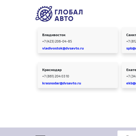
Владивосток
Санк
+7 (423) 206-04-85
+7 (81
vladivostok@dvsavto.ru
spb@
Краснодар
Екат
+7 (861) 204 03 10
+7 (3
krasnodar@dvsavto.ru
ekb@