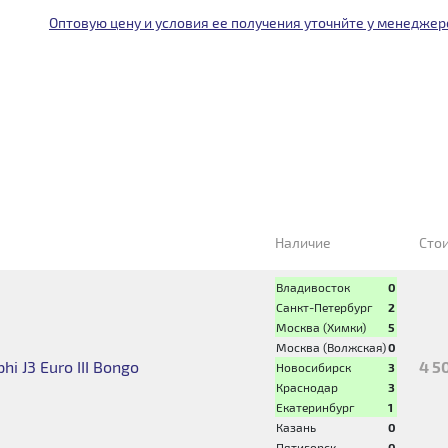
Оптовую цену и условия ее получения уточнйте у менеджер
Наличие
Сто
Владивосток
0
Санкт-Петербург
2
Москва (Химки)
5
Москва (Волжская)
0
i J3 Euro III Bongo
4 5
Новосибирск
3
Краснодар
3
Екатеринбург
1
Казань
0
Пятигорск
0