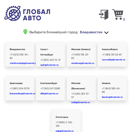
0
Выберите ближайший город:
Владивосток
Владивосток
Санкт-
Москва (Химки)
Новосибирск
+7 (423) 206-04-
Петербург
+7 (495) 118-20-
+7 (383) 312 02 60
85
83
novosib@dvsavto.ru
+7 (812) 425-14-31
vladivostok@dvsavto.ru
moskva@dvsavto.ru
spb@dvsavto.ru
Краснодар
Екатеринбург
Москва
Казань
+7 (861) 204 03 10
+7 (343) 247 2080
(Волжская)
+7 (843) 500-45-
80
krasnodar@dvsavto.ru
ekb@dvsavto.ru
+7 (499) 325-57-
kazan@dvsavto.ru
57
msk@dvsavto.ru
Пятигорск
+7 (989) 2-126-
126
ptg@dvsavto.ru