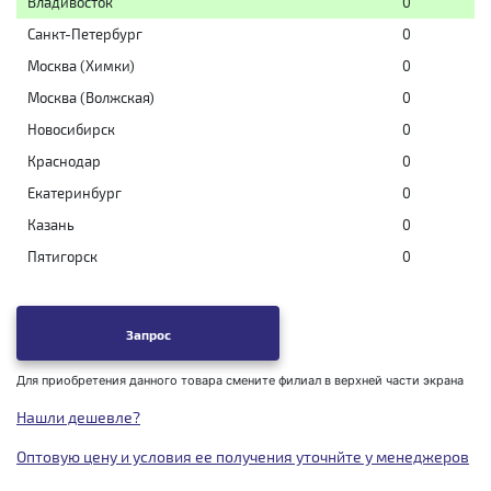
Владивосток
0
Санкт-Петербург
0
Москва (Химки)
0
Москва (Волжская)
0
Новосибирск
0
Краснодар
0
Екатеринбург
0
Казань
0
Пятигорск
0
Запрос
Для приобретения данного товара смените филиал в верхней части экрана
Нашли дешевле?
Оптовую цену и условия ее получения уточнйте у менеджеров